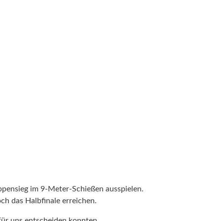
ppensieg im 9-Meter-Schießen ausspielen.
ch das Halbfinale erreichen.
ür uns entscheiden konnten.