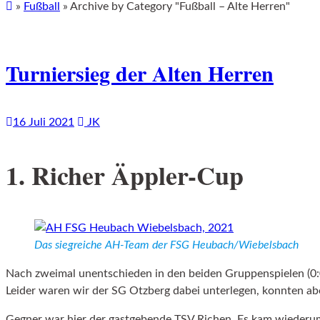
»
Fußball
»
Archive by Category "Fußball – Alte Herren"
Turniersieg der Alten Herren
16 Juli 2021
JK
1. Richer Äppler-Cup
Das siegreiche AH-Team der FSG Heubach/Wiebelsbach
Nach zweimal unentschieden in den beiden Gruppenspielen (0:
Leider waren wir der SG Otzberg dabei unterlegen, konnten abe
Gegner war hier der gastgebende TSV Richen. Es kam wiederu