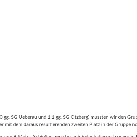
0 gg. SG Ueberau und 1:1 gg. SG Otzberg) mussten wir den Gru
r mit dem daraus resultierenden zweiten Platz in der Gruppe no
m zum 9-Meter-Schießen, welches wir jedoch diesmal souverän f