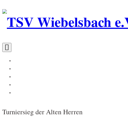
Skip
to
content
Home
TSV Trainingszeiten
Abteilungen
Blog
Über uns
Turniersieg der Alten Herren