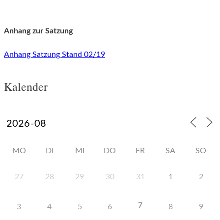
Anhang zur Satzung
Anhang Satzung Stand 02/19
Kalender
MO
DI
MI
DO
FR
SA
SO
27
28
29
30
31
1
2
7
3
4
5
6
8
9