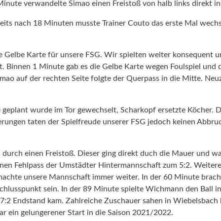
 Minute verwandelte Simao einen Freistoß von halb links direkt 
ereits nach 18 Minuten musste Trainer Couto das erste Mal wech
te Gelbe Karte für unsere FSG. Wir spielten weiter konsequent u
. Binnen 1 Minute gab es die Gelbe Karte wegen Foulspiel und 
imao auf der rechten Seite folgte der Querpass in die Mitte. Ne
Wie geplant wurde im Tor gewechselt, Scharkopf ersetzte Köche
erungen taten der Spielfreude unserer FSG jedoch keinen Abbruc
durch einen Freistoß. Dieser ging direkt duch die Mauer und wa
einen Fehlpass der Umstädter Hintermannschaft zum 5:2. Weitere
machte unsere Mannschaft immer weiter. In der 60 Minute bracht
chlusspunkt sein. In der 89 Minute spielte Wichmann den Ball in
 7:2 Endstand kam. Zahlreiche Zuschauer sahen in Wiebelsbach b
war ein gelungerener Start in die Saison 2021/2022.