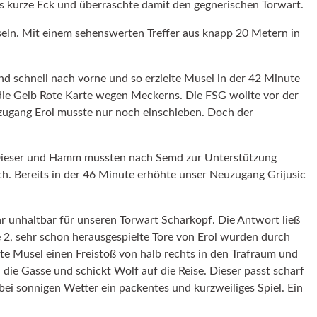
ins kurze Eck und überraschte damit den gegnerischen Torwart.
seln. Mit einem sehenswerten Treffer aus knapp 20 Metern in
nd schnell nach vorne und so erzielte Musel in der 42 Minute
die Gelb Rote Karte wegen Meckerns. Die FSG wollte vor der
uzugang Erol musste nur noch einschieben. Doch der
r. Dieser und Hamm mussten nach Semd zur Unterstützung
h. Bereits in der 46 Minute erhöhte unser Neuzugang Grijusic
r unhaltbar für unseren Torwart Scharkopf. Die Antwort ließ
 2, sehr schon herausgespielte Tore von Erol wurden durch
e Musel einen Freistoß von halb rechts in den Trafraum und
 die Gasse und schickt Wolf auf die Reise. Dieser passt scharf
ei sonnigen Wetter ein packentes und kurzweiliges Spiel. Ein