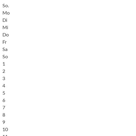
So.
Mo
Di
Mi
Do
Fr
Sa
So
1
2
3
4
5
6
7
8
9
10